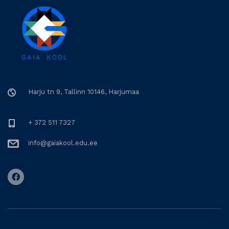
Harju tn 9, Tallinn 10146, Harjumaa
+ 372 511 7327
info@gaiakool.edu.ee