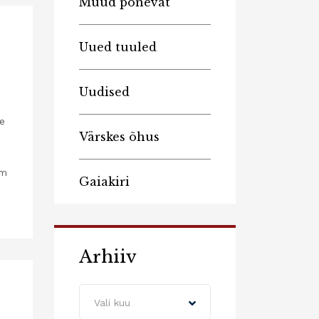
Muud põnevat
Uued tuuled
Uudised
ne
Värskes õhus
em
Gaiakiri
Arhiiv
Arhiiv
Vali kuu