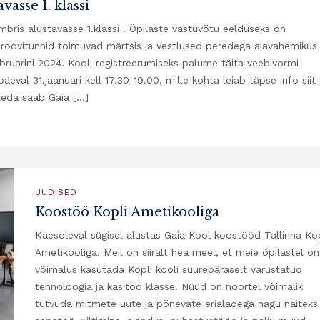
vasse 1. klassi
bris alustavasse 1.klassi . Õpilaste vastuvõtu eelduseks on
 Proovitunnid toimuvad märtsis ja vestlused peredega ajavahemikus
bruarini 2024. Kooli registreerumiseks palume täita veebivormi
eval 31.jaanuari kell 17.30-19.00, mille kohta leiab täpse info siit
aleda saab Gaia […]
UUDISED
Koostöö Kopli Ametikooliga
Käesoleval sügisel alustas Gaia Kool koostööd Tallinna Kop
Ametikooliga. Meil on siiralt hea meel, et meie õpilastel on
võimalus kasutada Kopli kooli suurepäraselt varustatud
tehnoloogia ja käsitöö klasse. Nüüd on noortel võimalik
tutvuda mitmete uute ja põnevate erialadega nagu näiteks