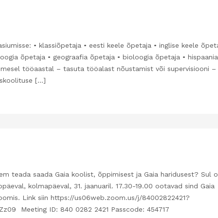
iumisse: • klassiõpetaja • eesti keele õpetaja • inglise keele õpet
loogia õpetaja • geograafia õpetaja • bioloogia õpetaja • hispaania
mesel tööaastal – tasuta tööalast nõustamist või supervisiooni –
skoolituse […]
kem teada saada Gaia koolist, õppimisest ja Gaia haridusest? Sul 
päeval, kolmapäeval, 31. jaanuaril. 17.30-19.00 ootavad sind Gaia
zoomis. Link siin https://us06web.zoom.us/j/84002822421?
 Meeting ID: 840 0282 2421 Passcode: 454717