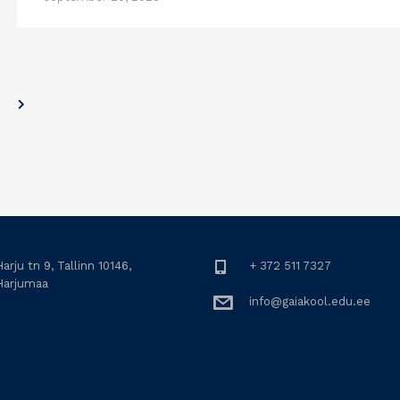
arju tn 9, Tallinn 10146,
+ 372 511 7327
Harjumaa
info@gaiakool.edu.ee