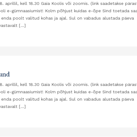
aprillil, kell 18.30 Gaia Koolis või zoomis. (link saadetakse päras
ooli e-gümnaasiumist! Kolm põhjust kuidas e-õpe Sind toetada sa
nda poolt valitud kohas ja ajal. Sul on vabadus alustada päeva
vastavalt […]
tund
aprillil, kell 18.30 Gaia Koolis või zoomis. (link saadetakse päras
ooli e-gümnaasiumist! Kolm põhjust kuidas e-õpe Sind toetada sa
nda poolt valitud kohas ja ajal. Sul on vabadus alustada päeva
vastavalt […]