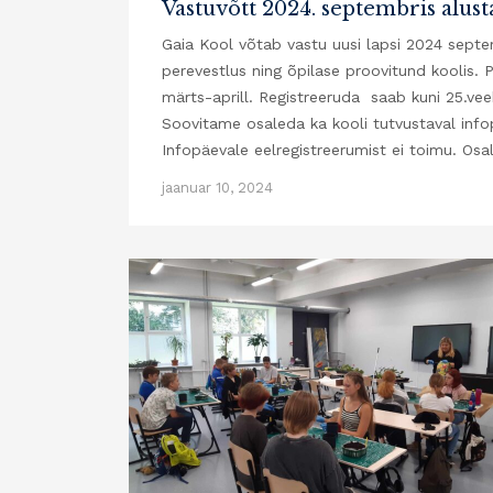
Vastuvõtt 2024. septembris alusta
Gaia Kool võtab vastu uusi lapsi 2024 septem
perevestlus ning õpilase proovitund koolis.
märts-aprill. Registreeruda saab kuni 25.vee
Soovitame osaleda ka kooli tutvustaval infopä
Infopäevale eelregistreerumist ei toimu. Os
jaanuar 10, 2024