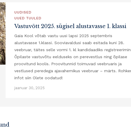
UUDISED
UUED TUULED
Vastuvõtt 2025. sügisel alustavasse 1. klassi
Gaia Kool võtab vastu uusi lapsi 2025 septembris
alustavasse 1.klassi. Sooviavaldusi saab esitada kuni 28.
veebruar, täites selle vormi 1. kl kandidaadiks registreerimi
Õpilaste vastuvõtu eelduseks on perevestlus ning õpilase
proovitund koolis. Proovitunnid toimuvad veebruaris ja
vestlused peredega ajavahemikus veebruar – märts. Rohk
infot siin Olete oodatud!
jaanuar 30, 2025
tund