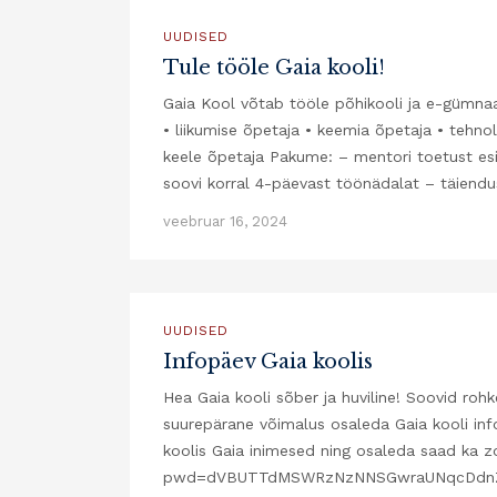
UUDISED
Tule tööle Gaia kooli!
Gaia Kool võtab tööle põhikooli ja e-gümnaas
• liikumise õpetaja • keemia õpetaja • tehno
keele õpetaja Pakume: – mentori toetust esi
soovi korral 4-päevast töönädalat – täiendu
veebruar 16, 2024
UUDISED
Infopäev Gaia koolis
Hea Gaia kooli sõber ja huviline! Soovid roh
suurepärane võimalus osaleda Gaia kooli info
koolis Gaia inimesed ning osaleda saad ka 
pwd=dVBUTTdMSWRzNzNNSGwraUNqcDdnZz09