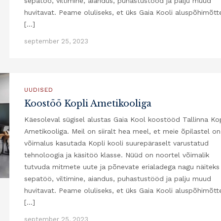
sepatöö, viltimine, aiandus, puhastustööd ja palju muud
huvitavat. Peame oluliseks, et üks Gaia Kooli aluspõhimõtt
[…]
september 25, 2023
UUDISED
Koostöö Kopli Ametikooliga
Käesoleval sügisel alustas Gaia Kool koostööd Tallinna Kop
Ametikooliga. Meil on siiralt hea meel, et meie õpilastel on
võimalus kasutada Kopli kooli suurepäraselt varustatud
tehnoloogia ja käsitöö klasse. Nüüd on noortel võimalik
tutvuda mitmete uute ja põnevate erialadega nagu näiteks
sepatöö, viltimine, aiandus, puhastustööd ja palju muud
huvitavat. Peame oluliseks, et üks Gaia Kooli aluspõhimõtt
[…]
september 25, 2023