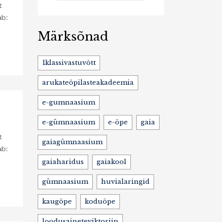
t
ab:
Märksõnad
1klassivastuvõtt
arukateõpilasteakadeemia
e-gumnaasium
e-gümnaasium
e-õpe
gaia
t
gaiagümnaasium
ab:
gaiaharidus
gaiakool
gümnaasium
huvialaringid
kaugõpe
koduõpe
loodusaineteviktoriin