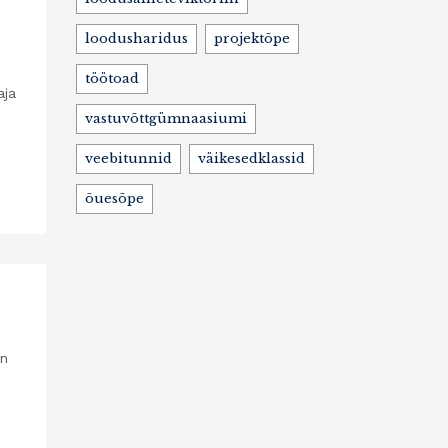
loodusharidus
projektõpe
töötoad
aja
vastuvõttgümnaasiumi
veebitunnid
väikesedklassid
õuesõpe
on