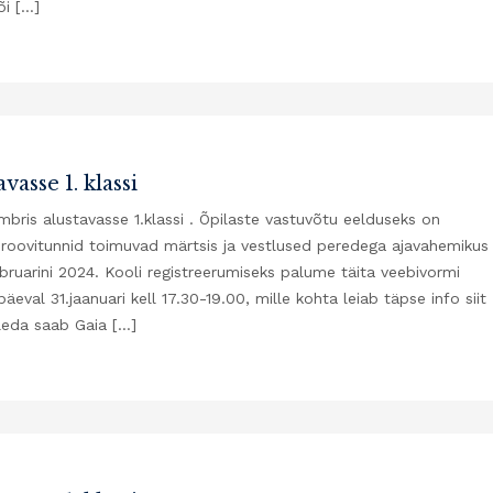
õi […]
vasse 1. klassi
bris alustavasse 1.klassi . Õpilaste vastuvõtu eelduseks on
 Proovitunnid toimuvad märtsis ja vestlused peredega ajavahemikus
bruarini 2024. Kooli registreerumiseks palume täita veebivormi
eval 31.jaanuari kell 17.30-19.00, mille kohta leiab täpse info siit
aleda saab Gaia […]