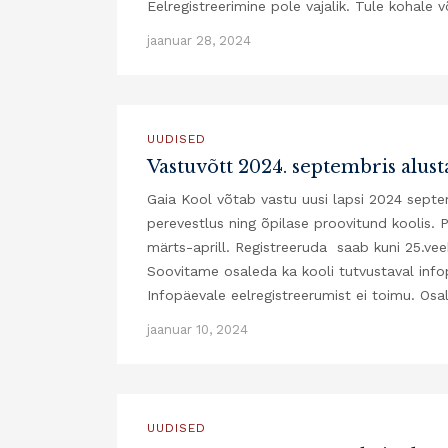
Eelregistreerimine pole vajalik. Tule kohale v
jaanuar 28, 2024
UUDISED
Vastuvõtt 2024. septembris alusta
Gaia Kool võtab vastu uusi lapsi 2024 septem
perevestlus ning õpilase proovitund koolis.
märts-aprill. Registreeruda saab kuni 25.vee
Soovitame osaleda ka kooli tutvustaval infopä
Infopäevale eelregistreerumist ei toimu. Os
jaanuar 10, 2024
UUDISED