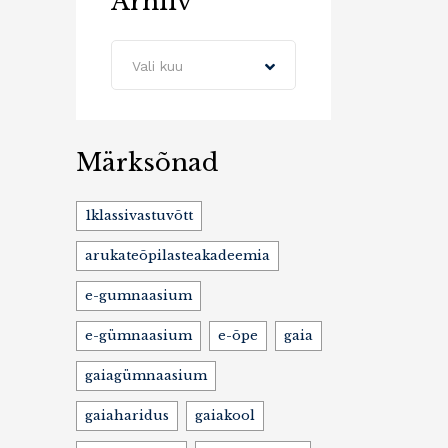
Arhiiv
Arhiiv
Vali kuu
Märksõnad
1klassivastuvõtt
arukateõpilasteakadeemia
e-gumnaasium
e-gümnaasium
e-õpe
gaia
gaiagümnaasium
gaiaharidus
gaiakool