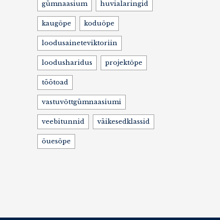
gümnaasium
huvialaringid
kaugõpe
koduõpe
loodusaineteviktoriin
loodusharidus
projektõpe
töötoad
vastuvõttgümnaasiumi
veebitunnid
väikesedklassid
õuesõpe