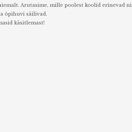
aiemalt. Arutasime, mille poolest koolid erinevad n
a õpihuvi säilivad.
masid käsitlemast!