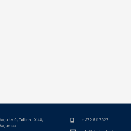
arju tn 9, Tallinn 10146,
+ 372 511 7327
Harjumaa