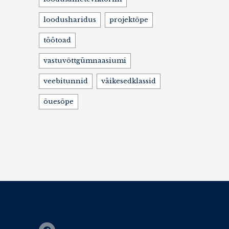
loodusharidus
projektõpe
töötoad
vastuvõttgümnaasiumi
veebitunnid
väikesedklassid
õuesõpe