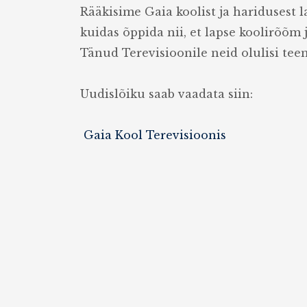
Rääkisime Gaia koolist ja haridusest l
kuidas õppida nii, et lapse koolirõõm j
Tänud Terevisioonile neid olulisi tee
Uudislõiku saab vaadata siin:
Gaia Kool Terevisioonis