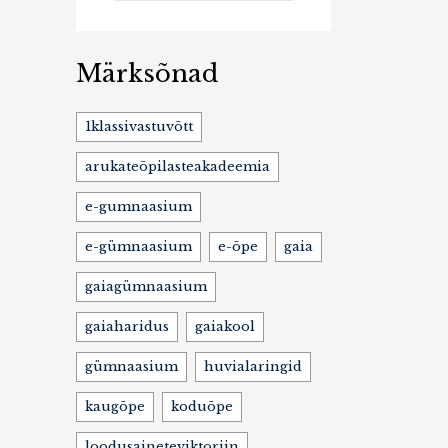
Märksõnad
1klassivastuvõtt
arukateõpilasteakadeemia
e-gumnaasium
e-gümnaasium
e-õpe
gaia
gaiagümnaasium
gaiaharidus
gaiakool
gümnaasium
huvialaringid
kaugõpe
koduõpe
loodusaineteviktoriin