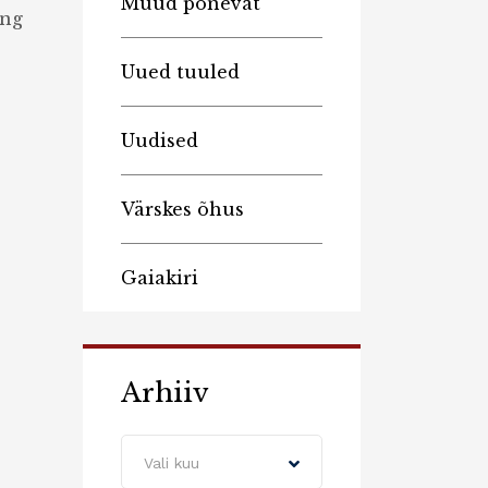
Muud põnevat
ing
Uued tuuled
Uudised
Värskes õhus
Gaiakiri
Arhiiv
Arhiiv
Vali kuu