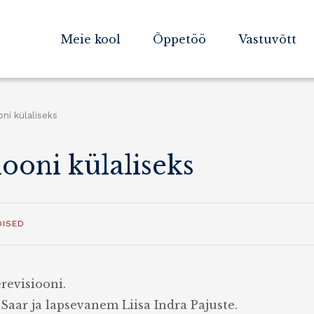
Meie kool
Õppetöö
Vastuvõtt
oni külaliseks
iooni külaliseks
DISED
revisiooni.
Saar ja lapsevanem Liisa Indra Pajuste.