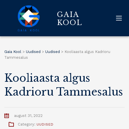
GAIA
KOOL
Gaia Kool
>
Uudised
>
Uudised
>
Kooliaasta algus Kadrioru
Tammesalus
Kooliaasta algus
Kadrioru Tammesalus
august 31, 2022
Category:
UUDISED