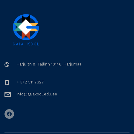
Harju tn 9, Tallinn 10146, Harjumaa
+ 372 511 7327
info@gaiakool.edu.ee