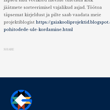
lapsed said veelkord meelde tuletada kõik
jäätmete sorteerimisel vajalikud asjad. Töötoa
täpsemat kirjeldust ja pilte saab vaadata meie
projektiblogist
https://gaiakooliprojektid.blogspo
pohitodede-ule-kordamine.html
SHARE