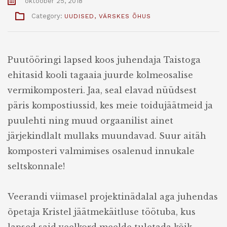
oktoober 25, 2018
Category:
UUDISED
,
VÄRSKES ÕHUS
Puutööringi lapsed koos juhendaja Taistoga
ehitasid kooli tagaaia juurde kolmeosalise
vermikomposteri. Jaa, seal elavad nüüdsest
päris kompostiussid, kes meie toidujäätmeid ja
puulehti ning muud orgaanilist ainet
järjekindlalt mullaks muundavad. Suur aitäh
komposteri valmimises osalenud innukale
seltskonnale!
Veerandi viimasel projektinädalal aga juhendas
õpetaja Kristel jäätmekäitluse töötuba, kus