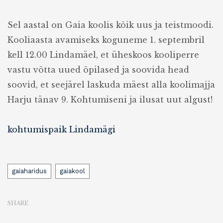
Sel aastal on Gaia koolis kõik uus ja teistmoodi.
Kooliaasta avamiseks koguneme 1. septembril
kell 12.00 Lindamäel, et üheskoos kooliperre
vastu võtta uued õpilased ja soovida head
soovid, et seejärel laskuda mäest alla koolimajja
Harju tänav 9. Kohtumiseni ja ilusat uut algust!
kohtumispaik Lindamägi
Tags
gaiaharidus
gaiakool
SHARE