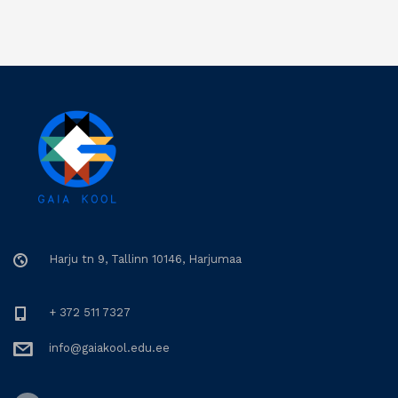
Harju tn 9, Tallinn 10146, Harjumaa
+ 372 511 7327
info@gaiakool.edu.ee