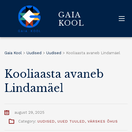
GAIA
KOOL
Gaia Kool
>
Uudised
>
Uudised
>
Kooliaasta avaneb Lindamäel
Kooliaasta avaneb
Lindamäel
august 29, 2025
Category:
UUDISED
,
UUED TUULED
,
VÄRSKES ÕHUS