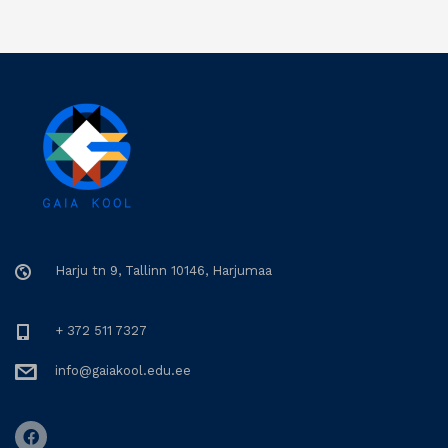
Harju tn 9, Tallinn 10146, Harjumaa
+ 372 511 7327
info@gaiakool.edu.ee