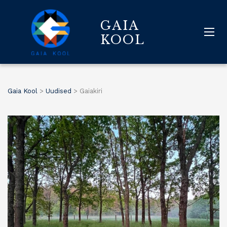
GAIA
KOOL
Gaia Kool
>
Uudised
>
Gaiakiri