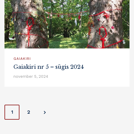
GAIAKIRI
Gaiakiri nr 5 – sügis 2024
november 5, 2024
Posts
1
2
navigation